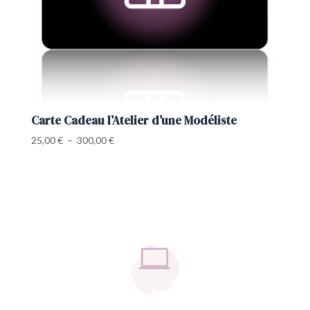
Carte Cadeau l’Atelier d’une Modéliste
Plage
25,00
€
–
300,00
€
de
prix :
25,00 €
à
300,00 €
